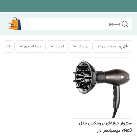
جستجو
پربازدیدترین
برندها
قیمت
دسته‌بندی
فقط م
سشوار حرفه‌ای پرومکس مدل
7415D دیسپانسر دار