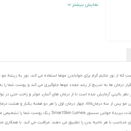
اقلام همراه
:
3عدد سری ادابتور برق کیف نگهداری
نمایش بیشتر
قابلیت‌های ابزار
:
امکان استفاده بدون تماس فیزیکی
تکنولوژی اصلاح
:
لیزر
تجهیزات همراه
:
آداپتور
امکانات ابزار
:
تقویت کننده‌ی توربو
قابلیت‌های ابزار اصلاح
:
امکان شارژ شدن سریع
تعداد سری
:
3
رنگ
:
سفید
Intens است. این فناوری است که از نور ملایم گرم برای خواباندن موها استفاده می کند. نور 
تکرار درمان ها به تدریج از رشد مجدد موها جلوگیری می کند و پوست شما را 
افته و از نظر بالینی آزمایش شده است تا از درمان های آسان، موثر و راحت حتی 
درمان، می توانید شش ماه از پوست صاف و بدون مو لذت ببریدx 
تناسب با هر ناحیه بدن را تطبیق می دهند. مراقبت می کند. با همکاری متخص