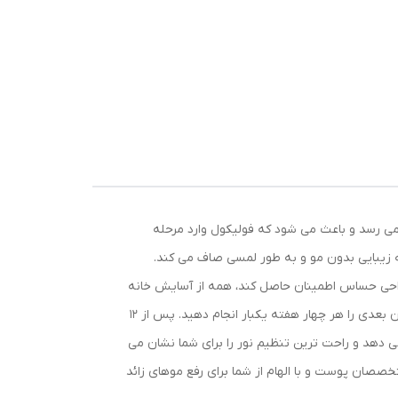
به ریشه مو می رسد و باعث می شود که فولیکول وارد مرحله
به زیبایی بدون مو و به طور لمسی صاف می کند.
در نواحی حساس اطمینان حاصل کند، همه از آسایش خانه
شما. مطالعات عینی نشان می دهد که تا 92 درصد کاهش مو پس از سه درمانxxx. چهار درمان اول را هر دو هفته یکبار و هشت درمان بعدی را هر چهار هفته یکبار انجام دهید. پس از 12
حواس سنسور SmartSkin Lumea رنگ پوست شما را تشخیص می دهد و راحت ترین تنظیم نور را برای شما نشان می
صان پوست و با الهام از شما برای رفع موهای زائد