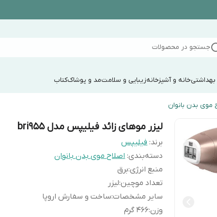
جستجو در محصولات
 بهداشتی
خانه و آشپزخانه
زیبایی و سلامت
مد و پوشاک
کتاب
 موی بدن بانوان
لیزر موهای زائد فیلیپس مدل bri955
برند:
فیلیپس
دسته‌بندی
:
اصلاح موی بدن بانوان
منبع انرژی
:
برق
تعداد موچین
:
لیزر
سایر مشخصات
:
ساخت و سفارش اروپا
وزن
:
466 گرم