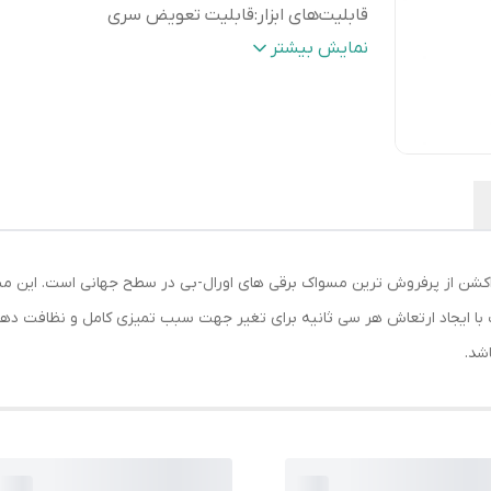
قابلیت‌های ابزار
:
قابلیت تعویض سری
تجهیزات همراه
:
استند شارژ
نمایش بیشتر
امکانات ابزار
:
تایمر
سری ها
:
سری سفید کننده , سری برای تمیز کنندگی ق
نوع حرکت
:
چرخشی
منبع انرژی
:
باتری
رنگ
:
مشکی
 با ایجاد ارتعاش هر سی ثانیه برای تغیر جهت سبب تمیزی کامل و نظافت دها
شد.