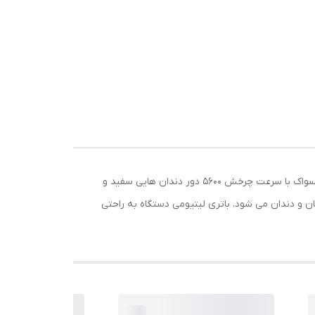
وی
مسواک برقی اورال- بی ویتالیتی مدل D150 طرح کراس اکشن از پرفروش ترین مسواک برقی های اورال-بی در سطح جهانی است. این مسواک با سرعت چرخش 5600 دور دندان هایی سفید و
ن و دندان می شود. باتری لیتیومی دستگاه به راحتی