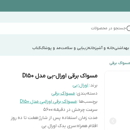
جستجو در محصولات
 بهداشتی
خانه و آشپزخانه
زیبایی و سلامت
مد و پوشاک
کتاب
سواک برقی
مسواک برقی اورال-بی مدل D150
برند:
اورال-بی
دسته‌بندی
:
مسواک برقی
برچسب‌ها :
مسواک برقی اورالبی مدل D150
سرعت چرخش در دقیقه
:
5600
مدت زمان استفاده پس از شارژ
:
هفت تا ده روز
اقلام همراه
:
سری یدک اورال بی