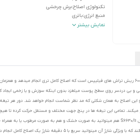
تکنولوژی اصلاح
:
برش چرخشی
منبع انرژی
:
باتری
جنس تیغه
:
استیل ضد زنگ
نمایش بیشتر
وزن
:
200 گرم
مدت زمان شارژ سریع
:
5 دقیقه
مدت زمان شارژ
:
60 دقیقه
مدت زمان استفاده پس از شارژ
:
60 دقیقه
سایر
- چراغ نشانگر میزان شارژ- چراغ نشانگر نیا
مشخصات
:
تمیزسازی- چراغ نشانگر باتری کم- چراغ نشا
ماشین اصلاح صورت فیلیپس مدل S6630/11 از سری 6000 ریش تراش های فیلیپس است که اصلاح کامل تری
نیاز به تعویض سری- چراغ نشانگر قفل
مسافرتی
 این اصلاح به همان شکلی که مد نظر شماست انجام خواهد شد. دور هر تیغه
رنگ
:
مشکی
ر میکند. تمامی این تیغه ها در پنج جهت مختلف و مستقل حرکت کرده تا هیچگ
کیفیت انجام شود. با ماشین اصلاح صورت فیلیپس مدل S6630/11 هم میتوانید به صورت خشک و هم به 
در 60 دقیقه شارژ شده و 21 اصلاح کامل را پشتیبانی میکند که با ویژگی شارژ 