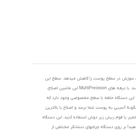
ز به
نگر
 انجام میدهد و همزمان سوزش در سطح پوست را کاهش میدهد. سطح این
ریش تراش دارای خاصیت ضداصطکاک است که به نرمی و بی دردسر روی سطح پوست میلغزد بدون اینکه سوزش و یا زخمی ایجاد کند. با تیغه های MultiPrecision این ماشین اصلاح،
 این دستگاه حلقه با سطح مخصوصی وجود دارد که
ونه آسیبی به پوست شما نرسد و اصلاح با بالاترین
صورت مرطوب یا به همراه خمیر یا فوم ریش زیر دوش استفاده کنید. این دستگاه
آن میتوانید سریع با 5 دقیقه شارژ یک اصلاح کامل انجام دهید! بر روی دستگاه چراغهای نتشانگر مختلفی از