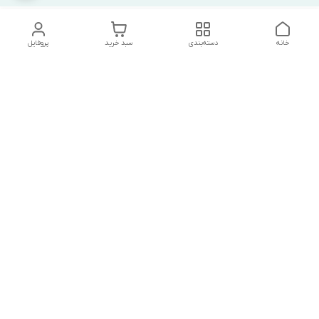
خانه
دسته‌بندی
سبد خرید
پروفایل
دسترسی سریع
تماس با ما
شکایات
درباره ما
قوانین و مقررات
سیاست حریم خصوصی
آدرس ایمیل
mrmandy.ir@gmail.com