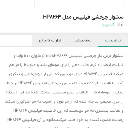
سشوار چرخشی فیلیپس مدل HP8664
برند:
فیلیپس
توضیحات
مشخصات
نظرات کاربران
سشوار برس دار چرخشی فیلیپس philipsHP8664 باتوان 1000 وات و
قابلیت ایجاد باد گرم حالت دهی را برای موهای بلند و متوسط را فراهم
میکند.فیلیپس HP8664 دارای دو برس که یکی از انهاچرخشی و دیگری
ثابت با قابلیت فر کننده میباشد.برس چرخشی فیلیپس HP8664 بر خلاف
مدلهای موشابه که از الیاف یا موی مصنوعی ساخته شده اند این دستگاه
از موی طبیعی ساخته شده که از موخوره و آسیب به مو جلوگیری میکند
و لطافت بیشتری به مو میبخشد که این خاصیت فیلیپس HP8664
رضایت مصرف کننده به خود جلب میکند.علاوه بر آن فیلیپس HP8664