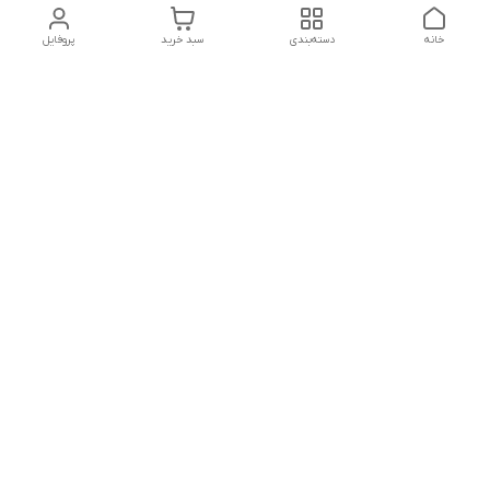
خانه
دسته‌بندی
سبد خرید
پروفایل
دسترسی سریع
تماس با ما
شکایات
درباره ما
قوانین و مقررات
سیاست حریم خصوصی
آدرس ایمیل
mrmandy.ir@gmail.com