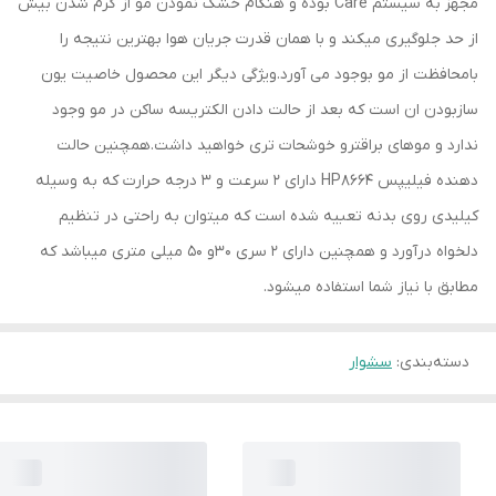
مجهز به سیستم Care بوده و هنگام خشک نمودن مو از گرم شدن بیش
از حد جلوگیری میکند و با همان قدرت جریان هوا بهترین نتیجه را
بامحافظت از مو بوجود می آورد.ویژگی دیگر این محصول خاصیت یون
سازبودن ان است که بعد از حالت دادن الکتریسه ساکن در مو وجود
ندارد و موهای براقترو خوشحات تری خواهید داشت.همچنین حالت
دهنده فیلیپس HP8664 دارای 2 سرعت و 3 درجه حرارت که به وسیله
کیلیدی روی بدنه تعبیه شده است که میتوان به راحتی در تنظیم
دلخواه درآورد و همچنین دارای 2 سری 30و 50 میلی متری میباشد که
مطابق با نیاز شما استفاده میشود.
دسته‌بندی
:
سشوار