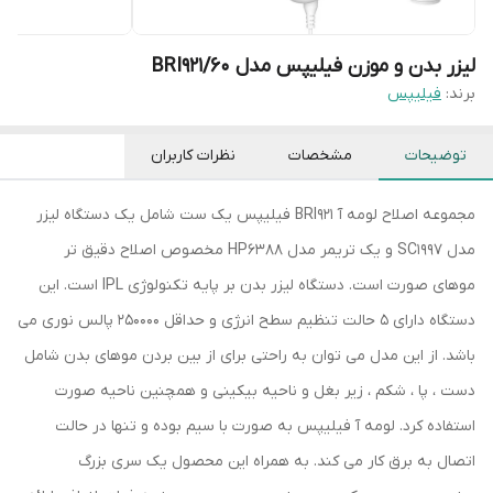
لیزر بدن و موزن فیلیپس مدل BRI921/60
برند:
فیلیپس
توضیحات
مشخصات
نظرات کاربران
مجموعه اصلاح لومه آ BRI921 فیلیپس یک ست شامل یک دستگاه لیزر
مدل SC1997 و یک تریمر مدل HP6388 مخصوص اصلاح دقیق تر
موهای صورت است. دستگاه لیزر بدن بر پایه تکنولوژی IPL است. این
دستگاه دارای 5 حالت تنظیم سطح انرژی و حداقل 250000 پالس نوری می
باشد. از این مدل می توان به راحتی برای از بین بردن موهای بدن شامل
دست ، پا ، شکم ، زیر بغل و ناحیه بیکینی و همچنین ناحیه صورت
استفاده کرد. لومه آ فیلیپس به صورت با سیم بوده و تنها در حالت
اتصال به برق کار می کند. به همراه این محصول یک سری بزرگ