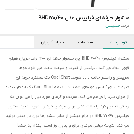
سشوار حرفه ای فیلیپس مدل BHD170/40
برند:
فیلیپس
توضیحات
مشخصات
نظرات کاربران
سشوار فیلیپس BHD170/40 این سشوار حرفه ای 2200 وات جریان هوای
قوی ایجاد می کند ، ترکیبی از قدرت و سرعت باعث می شود موها
سریعتر و راحتتر حالت داده شوند. Cool Shot یک عملکرد حرفه ای ,
ضروری برای آرایش مو های شماست ، دکمه Cool Shot یک انفجار شدید
از هوای سرد را فراهم می کند. سرعت و گرمای مورد نیاز را می توان به
راحتی تنظیم کرد. با حالت دهی یونی موهای خود را تقویت کنید.سشوار
فیلیپس BHD170/40 دو برابر بیشتر از سایر سشوارها یون بار منفی تولید
می کند. نتیجه نهایی موهای براق و بدون وز است. بگذار بدرخشد!