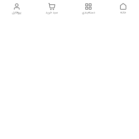
خانه
دسته‌بندی
سبد خرید
پروفایل
دسترسی سریع
تماس با ما
شکایات
درباره ما
قوانین و مقررات
سیاست حریم خصوصی
آدرس ایمیل
mrmandy.ir@gmail.com