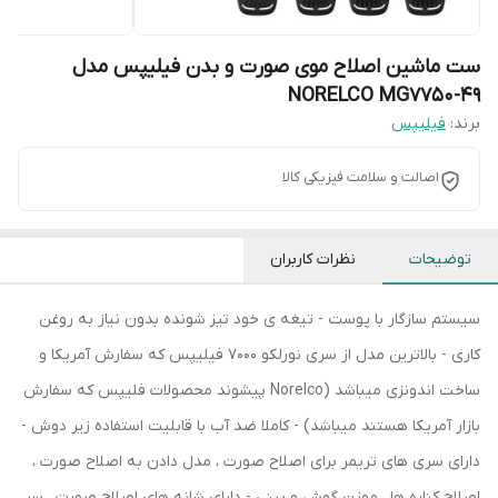
ست ماشین اصلاح موی صورت و بدن فیلیپس مدل
NORELCO MG7750-49
برند:
فیلیپس
اصالت و سلامت فیزیکی کالا
توضیحات
نظرات کاربران
سیستم سازگار با پوست - تیغه ی خود تیز شونده بدون نیاز به روغن
کاری - بالاترین مدل از سری نورلکو 7000 فیلیپس که سفارش آمریکا و
ساخت اندونزی میباشد (Norelco پیشوند محصولات فلیپس که سفارش
بازار آمریکا هستند میباشد) - کاملا ضد آب با قابلیت استفاده زیر دوش -
دارای سری های تریمر برای اصلاح صورت ، مدل دادن به اصلاح صورت ،
اصلاح کناره ها ، موزن گوش و بینی - دارای شانه های اصلاح صورت ، سر