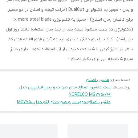
و بدن - مجهز به تکنولوژی DualCut (حرکت تیغه و اصلاح در دو مسیر
برای کاهش زمان اصلاح) - مجهز به تکنولوژی 2x more steel blade
(تکنولوژِی که باعث میشود تیغه بعد از چند سال استفاده مانند روز اول
تیز باشد) - کارکرد با برق خانگی و باتری لیتیوم آیون فوق العاده قوی که
با هر بار شارژ کردن تا 5 ساعت میتوان از آن استفاده نمود - دارای شارژ
سریع 5 دقیقه ایی برای یکبار اصلاح -
دسته‌بندی
:
ماشین اصلاح
برچسب‌ها :
ست ماشین اصلاح موی صورت و بدن فیلیپس مدل
NORELCO MG7750/49
ماشین اصلاح موی سر و صورت نورلکو مدل MG7750