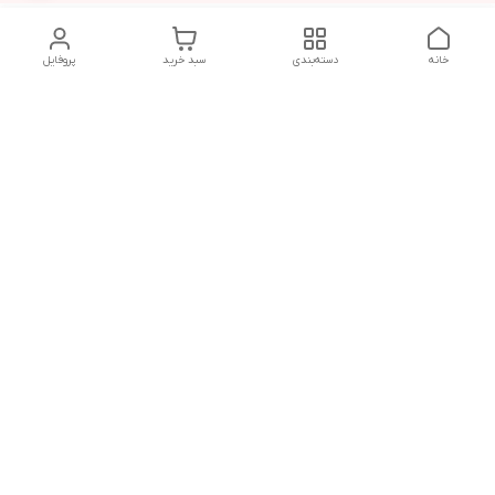
خانه
دسته‌بندی
سبد خرید
پروفایل
دسترسی سریع
تماس با ما
شکایات
درباره ما
قوانین و مقررات
سیاست حریم خصوصی
آدرس ایمیل
mrmandy.ir@gmail.com