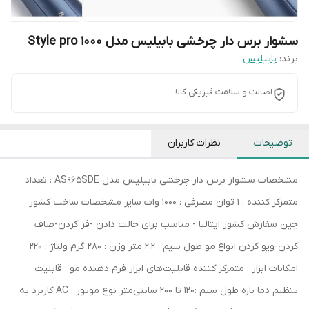
سشوار برس دار چرخشی بابیلیس مدل Style pro 1000
برند:
بابیلیس
اصالت و سلامت فیزیکی کالا
توضیحات
نظرات کاربران
مشخصات سشوار برس دار چرخشی بابیلیس مدل AS965SDE : تعداد
متمرکز کننده : 1 توان مصرفی : 1000 وات سایر مشخصات ساخت کشور
چین سفارش کشور ایتالیا - مناسب برای حالت دادن -فر کردن-صاف
کردن-ویو کردن انواع مو طول سیم : 2.2 متر وزن : 280 گرم ولتاژ : 220
امکانات ابزار : متمرکز کننده قابلیت‌های ابزار فرم دهنده مو : قابلیت
تنظیم دما بازه طول سیم :120 تا 200 سانتی‌متر نوع موتور : AC کاربرد به