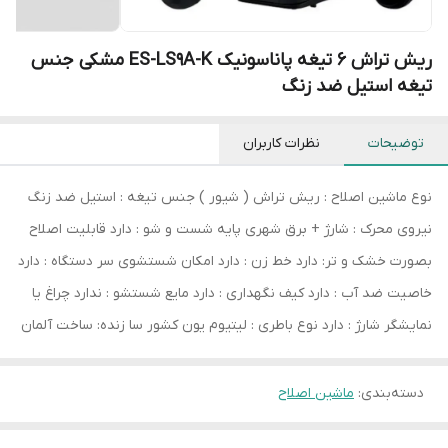
ریش تراش 6 تیغه پاناسونیک ES-LS9A-K مشکی جنس
تیغه استیل ضد زنگ
توضیحات
نظرات کاربران
نوع ماشین اصلاح : ریش تراش ( شیور ) جنس تیغه : استیل ضد زنگ
نیروی محرک : شارژ + برق شهری پایه شست و شو : دارد قابلیت اصلاح
بصورت خشک و تر: دارد خط زن : دارد امکان شستشوی سر دستگاه : دارد
خاصیت ضد آب : دارد کیف نگهداری : دارد مایع شستشو : ندارد چراغ یا
نمایشگر شارژ : دارد نوع باطری : لیتیوم یون کشور سا زنده: ساخت آلمان
دسته‌بندی
:
ماشین اصلاح