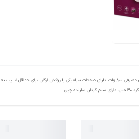
سشوار برس دار تخت برای صافی و خشک کردن با توان مصرفی 800 وات، دارای صفحات سرامیکی با روکش ا