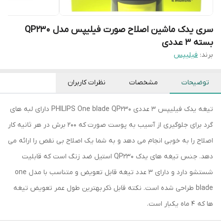
سری یدک ماشین اصلاح صورت فیلیپس مدل QP230
بسته 3 عددی
برند:
فیلیپس
توضیحات
مشخصات
نظرات کاربران
تیغه یدک فیلیپس 3 عددی PHILIPS One blade QP230 دارای لبه های
گرد برای جلوگیری از آسیب به پوست صورت که 200 برش در هر ثانیه کار
اصلاح را به خوبی انجام می دهد و به شما یک اصلاح بی نقص را ارائه می
دهد. جنس تیغه های یدک QP230 استیل ضد زنگ است که قابلیت
شستشو دارد و دارای 3 عدد تیغه قابل تعویض و متناسب با مدل one
blade طراحی شده است. نکته قابل ذکر بهترین طول عمر تعویض تیغه
ها که 4 ماه یکبار است.