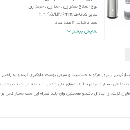
نوع اصلاح
:
صفر زن , خط زن , حجم زن
سایز شانه‌ها
:
2,3,4,5,9,12,16mm
تعداد شانه
:
12 عدد عدد
قابلیت‌ها
:
استفاده به صورت خشک و مرطوب
نمایش بیشتر
تکنولوژی اصلاح
:
تریمر
منبع انرژی
:
برق
جنس تیغه
:
تیتانیوم پیشرفته
وزن
:
170 گرم
مدت زمان شارژ سریع
:
5 دقیقه دقیقه
ن اصلاح وان بلید همراه ست فیلیپس MG9510 با تیغ کربنی از بروز هرگونه حساسیت و سرخی پوست جلوگیری 
مدت زمان شارژ
:
60 دقیقه دقیقه
حساس استفاده کرد. ست اصلاح فیلیپس مدل MG9510 دستگاهی بسیار کاربردی با قابلیت‌های عالی و کامل است که م
مدت زمان استفاده پس از شارژ
:
120 دقیقه دقیقه
 آقایان گزینه‌ای ایده‌آل باشد.و همچنین وان بلید همراه این ست بسیار کامل ب
سایر
ساخت کشور اندونزی و همچنین فیلیپس
مشخصات
:
قابلیت شارژ سریع را برای این ماشین اصلا
نظر گرفته و در مواقع عجله می‌توانید با پن
دقیقه شارژ، دستگاه را دوباره راه‌اندازی کن
شارژ کامل یک ساعت طول می‌کشد و در ح