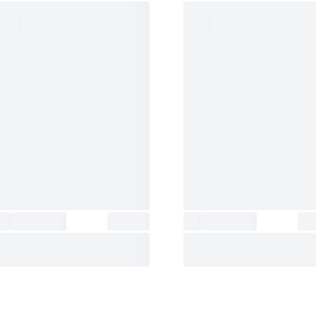
فول‌شارژ، دستگاه می‌تواند تا 120 دقی
کند.
کشور مبدا برند
:
هلند