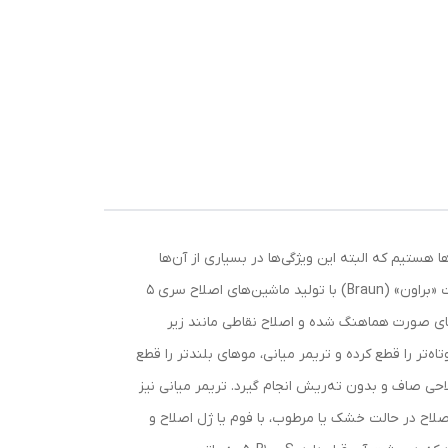
با
 هستیم که البته این ویژگی‌ها در بسیاری از آن‌ها
مشترک‌اند. قابلیت انعطاف سر ماشین اصلاح، یکی از این ویژگی‌هاست که هر شرکتی در این زمینه، طراحی مخصوص به خود دارد. شرکت «براون» (Braun) با تولید ماشین‌های اصلاح سری 5
اهای صورت هماهنگ شده و اصلاح نقاطی مانند زیر
‌تر را قطع کرده و تریمر میانی، موهای بلندتر را قطع
احی صاف و بدون ته‌ریش انجام گیرد. تریمر میانی نیز
 50B1000S کاملا ضدآب است و می‌توان از آن برای اصلاح در حالت خشک یا مرطوب، با فوم یا ژل اصلاح و