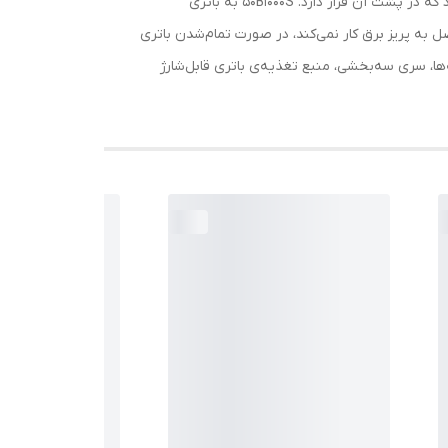
حتی زیر دوش استفاده کرد. برای اصلاح خط ریش و گردن یا مرتب‌کردن ریش و سبیل می‌توان از خط‌زن متصل به دستگاه استفاده کرد که در پشت آن قرار دارد. 50B1000S به باتری
ین ماشین اصلاح در حالت متصل به پریز برق کار نمی‌کند، در صورت تمام‌شدن باتری
 کرد. . به‌طورخلاصه 50B1000S دارای قابلیت حرکت سری و تیغه‌ها، سری سه‌بخشی، منبع تغذیه‌ی باتری قابل‌شارژ