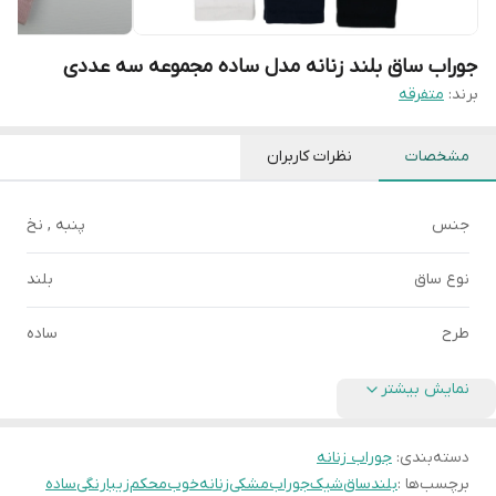
جوراب ساق بلند زنانه مدل ساده مجموعه سه عددی
برند:
متفرقه
مشخصات
نظرات کاربران
جنس
پنبه , نخ
نوع ساق
بلند
طرح
ساده
نمایش بیشتر
دسته‌بندی
:
جوراب زنانه
برچسب‌ها :
بلند
ساق
شیک
جوراب
مشکی
زنانه
خوب
محکم
زیبا
رنگی
ساده