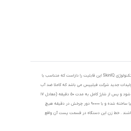
باز هم برند فیلیپس با یک تکنولوژی جدید در طراحی شیور های خود شگفتی آفرید . جدیدترین شیور های برند پرطرفدار فیلیپس با تکنولوژی SkinIQ این قابلیت را داراست که متناسب با
مت ریش هر شخص دور موتور را تنظیم کند تا کاربر بهترین و با کیفیت ترین اصلاح را تجربه کند . S5588/30 از تولیدات جدید شرکت فیلیپس می باشد که کاملا ضد آب
بوده و قابلیت اصلاح بصورت خشک یا مرطوب را به شما می دهد . باتری لیتیوم یون قدرتمند این دستگاه در مدت 60 دقیقه شارژ می شود و پس از شارژ کامل به مدت 50 دقیقه (معادل 17
اصلاح) بصورت مداوم اصلاح میکند . 45 تیغه بکار رفته در این ریش تراش در سه سری مختلف قرار گرفته و با بهترین کیفیت روز دنیا ساخته شده و با 90000 دور چرخش در دقیقه هیچ
اشند . خط زن این دستگاه در قسمت پست آن واقع