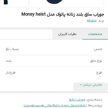
جوراب ساق بلند زنانه پاتوک مدل Money heist
برند:
متفرقه
مشخصات
نظرات کاربران
جنس
پنبه , نخ
نوع ساق
بلند
طرح
طرح‌دار
نمایش بیشتر
دسته‌بندی
:
جوراب زنانه
برچسب‌ها :
زنانه
بلند
مانی
جوراب
پاتوک
مانی هیست
هیست