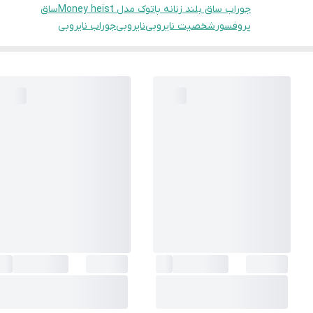
جوراب ساق بلند زنانه پاتوک مدل Money heist
ساق
پروفسور
شخصیت نایروبی
نایروبی
جوراب نایروبی