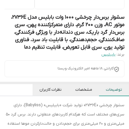
سشوار برس‌دار چرخشی 1000 وات بابلیس مدل 2736E،
موتور AC، وزن 200 گرم، دارای متمرکز‌کننده پهن، سری
برس‌دار گرد باریک، سری دندانه‌دار با ویژگی فرکنندگی،
صاف‌کنندگی، حجم‌دهندگی، با قابلیت باد سرد، فناوری
تولید یون، سری قابل تعویض، قابلیت تنظیم دما
برند:
بابیلیس
گارانتی 18 ماهه امیر الکترونیک ویستا
توضیحات
مشخصات
نظرات کاربران
سشوار چرخشی «2736E» تولید شرکت «بابیلیس» (Babyliss)، دارای
سری‌های مختلف است که هرکدام کاربردهای متفاوتی دارند. برس گرد 50
میلی‌متری و 20 میلی‌متری برای حجم‌دادن و حالت‌دارکردن موها استفاده