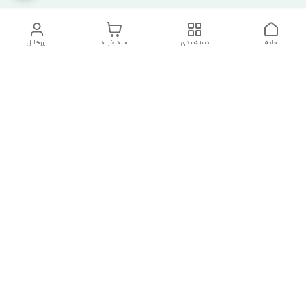
خانه
دسته‌بندی
سبد خرید
پروفایل
دسترسی سریع
تماس با ما
شکایات
درباره ما
قوانین و مقررات
سیاست حریم خصوصی
آدرس ایمیل
mrmandy.ir@gmail.com