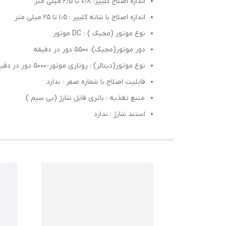
اندازه اصلاح کلیپر: ۰٫۸ تا ۲٫۵ میلی متر
اندازه اصلاح با شانه کلیپر : ۱٫۵ تا ۲۵ میلی متر
نوع موتور (مجیک ) : DC موتور
دور موتور(مجیک): 5500 دور در دقیقه
نوع موتور(دیتالر) : روتاری موتور-5000 دور در دقیقه
قابلیت اصلاح با شماره صفر : ندارد
منبع تغذیه : باتری قابل شارژ (بی سیم )
استند شارژ : ندارد