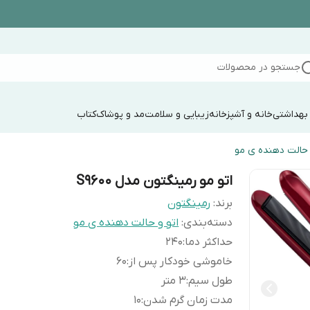
جستجو در محصولات
 بهداشتی
خانه و آشپزخانه
زیبایی و سلامت
مد و پوشاک
کتاب
 حالت دهنده ی مو
اتو مو رمینگتون مدل S9600
برند:
رمینگتون
دسته‌بندی
:
اتو و حالت دهنده ی مو
حداکثر دما
:
240
خاموشی خودکار پس از
:
60
طول سیم
:
3 متر
مدت زمان گرم شدن
:
10