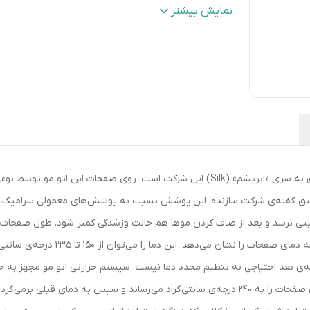
نوع نمایشگر
:
دیجیتال
نمایش بیشتر
اقلام همراه
:
- کیف مقاوم در برابر حرارت
امکانات ابزار
:
سیستم ایمنی قفل دما
قابلیت‌های ابزار فرم دهنده مو
:
قابلیت تنظیم دما
جنس صفحات
:
سرامیک پیشرفته
گستره‌ی دما
:
بیش از 240 درجه سانتی‌گراد
نوع صفحات
:
110 میلی‌متر
سایر
- دمای قابل تنظیم از 150 تا 235 درجه‌ی
توضیحات
:
سانتی‌گراد - دارای حالت توربو با دمای 240
اتو مو «رمینگتون» (Remington) مدل «S9600» متعلق به سری «ابریشم» (Silk) این شرکت 
درجه‌ی سانتی‌گراد - دارای قفل صفحات
طبق گفته‌ی شرکت سازنده، این پوشش نسبت به پوشش‌های معمولی سرامیک، تا د
رنگ
:
زرشکی
را صاف کرد. S9600 دارای صفحه‌نمایش دیج
ه‌ی بعد احتیاجی به تنظیم مجدد دما نیست. سیستم حرارتی اتو مو مجهز به ح
مدت دو ثانیه فعال می‌شود. حالت توربو 30 ثانیه دمای صفحات را به 240 درجه‌ی سانتی‌گراد می‌رساند 