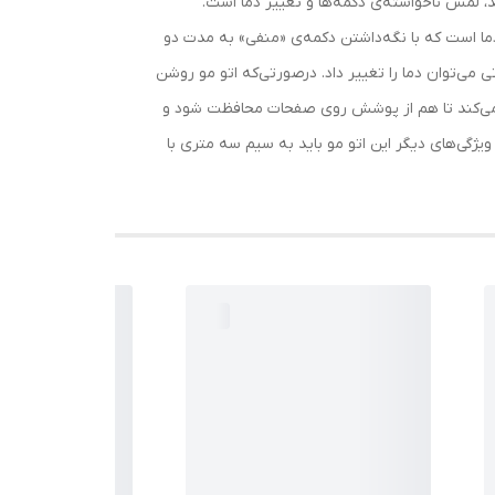
، لمس ناخواسته‌ی دکمه‌ها و تغییر دما است.
ا نشود، ممکن است براثر حرارت زیاد به موهایش آسیب برسد. اما خوشبختانه S9600 دارای قفل دما است که با نگه‌داشتن دکمه‌ی «منفی» به مدت دو
می‌توان دما را تغییر داد. درصورتی‌که اتو مو روشن
ل می‌کند تا هم از پوشش روی صفحات محافظت شود و
ویژگی‌های دیگر این اتو مو باید به سیم سه متری با