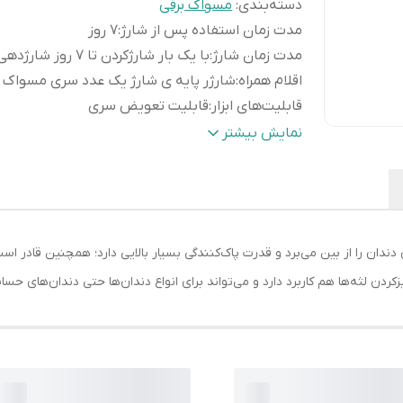
دسته‌بندی
:
مسواک برقی
مدت زمان استفاده پس از شارژ
:
7 روز
مدت زمان شارژ
:
با یک بار شارژکردن تا 7 روز شارژدهی دارد
اقلام همراه
:
شارژر پایه ی شارژ یک عدد سری مسواک ب
قابلیت‌های ابزار
:
قابلیت تعویض سری
تجهیزات همراه
:
استند شارژ
نمایش بیشتر
سایر
_ وزن مسواک و سری: 110 گرم_ پاک ک
مشخصات
:
ها و پلاکهای دندان_ دارای الیاف نرم منا
برای لثه و دندان_ امکان مسواک زدن نقاط
از دسترس و دندانهای عقبی
ورال-بی Vitality Cross Action پلاک‌های دندان را از بین می‌برد و قدرت پاک‌کنندگی بسیار بالایی دارد
امکانات ابزار
:
تایمر
سری ها
:
سری برای تمیز کنندگی قوی
ردن لثه‌ها هم کاربرد دارد و می‌تواند برای انواع دندان‌ها حتی دندان‌های حس
نوع حرکت
:
لرزشی , چرخشی
منبع انرژی
:
برق شهری
سرعت چرخش در دقیقه
:
7600