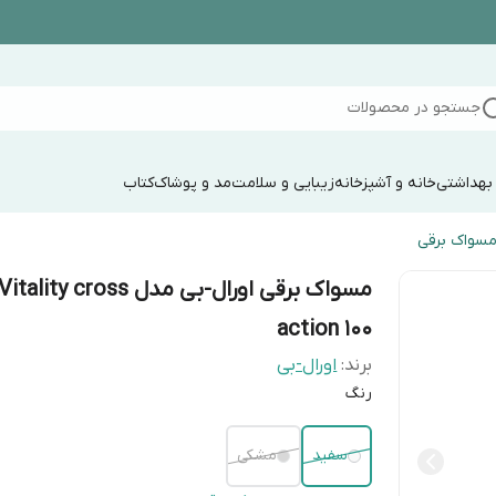
جستجو در محصولات
 بهداشتی
خانه و آشپزخانه
زیبایی و سلامت
مد و پوشاک
کتاب
سواک برقی
مسواک برقی اورال-بی مدل Vitality cross
action 100
برند:
اورال-بی
رنگ
سفید
مشکی