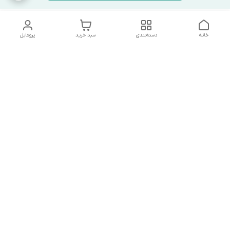
خانه
دسته‌بندی
سبد خرید
پروفایل
دسترسی سریع
تماس با ما
شکایات
درباره ما
قوانین و مقررات
سیاست حریم خصوصی
آدرس ایمیل
mrmandy.ir@gmail.com