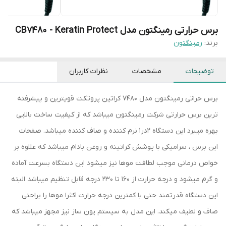
برس حرارتی رمینگتون مدل CB7480 - Keratin Protect
برند:
رمینگتون
توضیحات
مشخصات
نظرات کاربران
برس حراتی رمینگتون مدل 7480 کراتین پروتکت قویترین و پیشرفته
ترین برس حرارتی شرکت رمینگتون میباشد که از کیفیت ساخت بالایی
بهره میبرد این دستگاه 2در1 نرم کننده و صاف کننده میباشد. صفحات
این برس ، سرامیکی با پوشش کراتینه و روغن بادام میباشد که علاوه بر
خواص درمانی موجب لطافت موها نیز میشود این دستگاه بسرعت آماده
و گرم میشود و درجه حرارت از 160 تا 230 درجه قابل تنظیم میباشد البته
این دستگاه قدرتمند حتی با کمترین درجه حرارت اکثرا موها را براحتی
صاف و لطیف میکند. این مدل به سیستم یون ساز نیز مجهز میباشد که