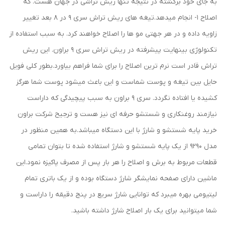
به جای خود برگشته در نتیجه تنها ریش تراشی در جهان هست. که
اصلاح 1- انجام میدهد.تیغه های ریش تراش سری 9 در 8 بعد تغییر
زاویه داده و در هر جهتی مو ها را اصلاح خواهند کرد. به سبب استفاده از
تکنولوژی بینهایت پیشرفته در ریش تراش سری 9 براون. این ریش
تراش قادر است نرم ترین اصلاح را برای شما فراهم بیاورد.بطور کلی فویل
حایل بین تیغه و پوست شماست و این باعث میشود پوست شما هرگز
کشیده یا افتاده نگردد. سری 9 براون به سبب پیچیدگی که داراست
نیازمند روغنکاری و شستشو حرفه ای نیز هست و ترجیح شرکت براون
خرید پایه شستشو و شارژ با این دستگاه میباشد.به همین منظور در
مدل 9290 از یک پایه شستشو و شارژ استفاده شده تا بتوان تمامی
قطعات مربوط به برش و اصلاح را هر بار پس از مصرف پاکیزه نمود.این
ماشین دارای صفحه نمایشگر شارژ دستگاه بوده و از یک باتری تمام
لیتیومی بهره میبرد که توانایی شارژ سریع در پنج دقیقه را داراست و
شما میتوانید برای یک بار اصلاح شارژ داشته باشید.