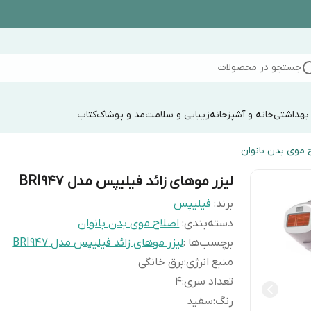
جستجو در محصولات
 بهداشتی
خانه و آشپزخانه
زیبایی و سلامت
مد و پوشاک
کتاب
 موی بدن بانوان
لیزر موهای زائد فیلیپس مدل BRI947
برند:
فیلیپس
دسته‌بندی
:
اصلاح موی بدن بانوان
برچسب‌ها :
لیزر موهای زائد فیلیپس مدل BRI947
منبع انرژی
:
برق خانگی
تعداد سری
:
4
رنگ
:
سفید