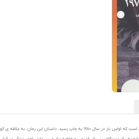
کتاب «پین بال، 1973»، رمانی نوشته ی هاروکی موراکامی است که اولین بار در سال 1980 
ره به یک دستگاه پین بال قدیمی و خاطره ساز می پردازد. راوی، زندگی در کنا