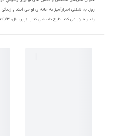
روز، به شکلی اسرارآمیز به خانه ی او می آیند و زندگی 
را نیز مرور می کند. طرح داستانیِ کتاب «پین بال، 1973» بین روایتِ زندگی راوی و زندگی دوستش، موش صحرایی، در گذار است.