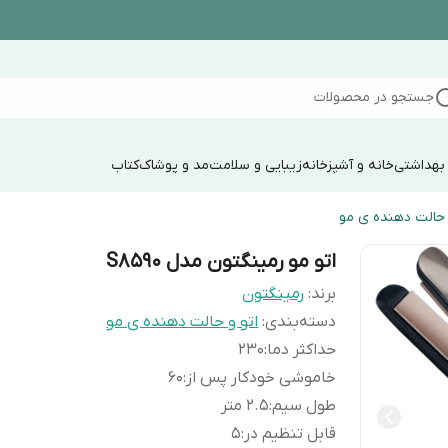
جستجو در محصولات
 بهداشتی
خانه و آشپزخانه
زیبایی و سلامت
مد و پوشاک
کتاب
 حالت دهنده ی مو
اتو مو رمینگتون مدل S8590
برند:
رمینگتون
دسته‌بندی
:
اتو و حالت دهنده ی مو
حداکثر دما
:
230
خاموشی خودکار پس از
:
60
طول سیم
:
2.5 متر
قابل تنظیم در
:
5