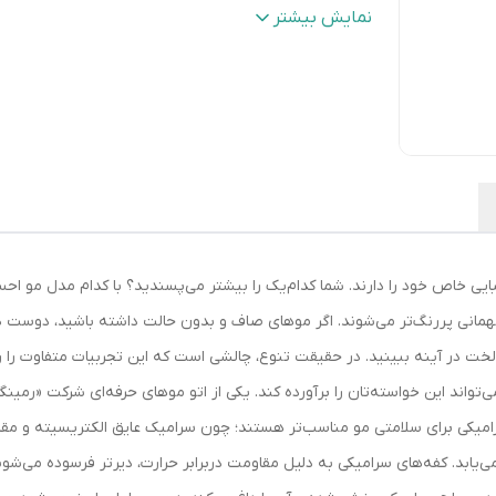
مدت زمان گرم شدن
:
15
نمایش بیشتر
اقلام همراه
:
- به همراه کیف 100% ضد حرارت
امکانات ابزار
:
سیستم ایمنی قفل دما
قابلیت‌های ابزار فرم دهنده مو
:
قابلیت تنظیم دما
جنس صفحات
:
سرامیک
نوع صفحات
:
باریک
سایر
- صفحات سرامیک حرفه ای دارای خاصیت
توضیحات
:
کراتین کردن مو - دارای حسگر حرارتی جهت
تنظیم دمای مطلوب - دکمه تقویت توربو
بایی خاص خود را دارند. شما کدام‌یک را بیشتر می‌پسندید؟ با کدام مدل مو ا
رنگ
:
بژ
همانی پررنگ‌تر می‌شوند. اگر موهای صاف و بدون حالت داشته باشید، دوست دارید
خت در آینه ببینید. در حقیقت تنوع، چالشی است که این تجربیات متفاوت را رقم م
 برای سلامتی مو مناسب‌تر هستند؛ چون سرامیک عایق الکتریسیته و مقاوم در
ی‌یابد. کفه‌های سرامیکی به دلیل مقاومت دربرابر حرارت، دیرتر فرسوده می‌شو