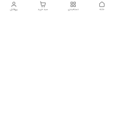
خانه
دسته‌بندی
سبد خرید
پروفایل
دسترسی سریع
تماس با ما
شکایات
درباره ما
قوانین و مقررات
سیاست حریم خصوصی
آدرس ایمیل
mrmandy.ir@gmail.com