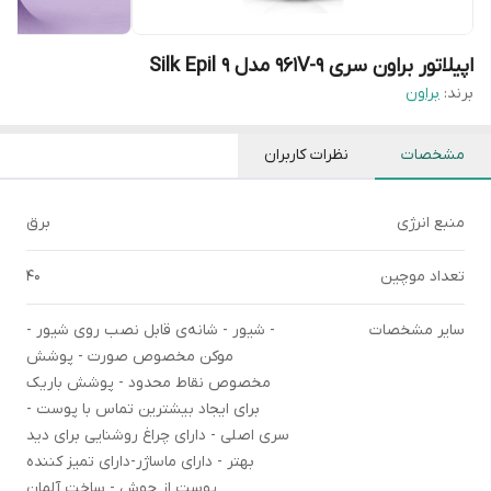
اپیلاتور براون سری 9-961V مدل Silk Epil 9
برند:
براون
مشخصات
نظرات کاربران
منبع انرژی
برق
تعداد موچین
40
سایر مشخصات
- شیور - شانه‌ی قابل نصب روی شیور -
موکن مخصوص صورت - پوشش
مخصوص نقاط محدود - پوشش باریک
برای ایجاد بیشترین تماس با پوست -
سری اصلی - دارای چراغ روشنایی برای دید
بهتر - دارای ماساژر-دارای تمیز کننده
پوست از جوش - ساخت آلمان