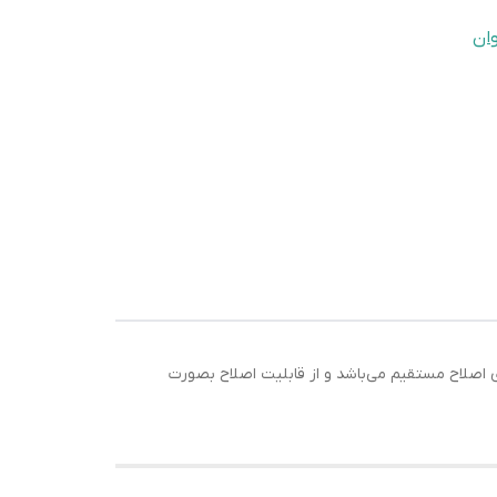
ان
 یواس‌بی (USB) دارد . این ریش تراش دارای تکنولوژی اصلاح مستقیم می‌باشد و از قابلیت اصلاح بصورت