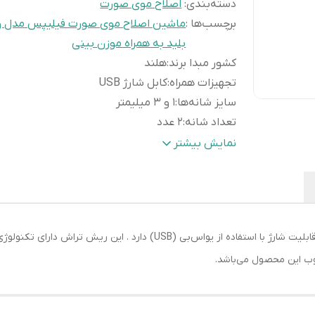
دسته‌بندی
:
اصلاح موی صورت
برچسب‌ها :
ماشین اصلاح موی صورت فیلیپس مدل و
بلید به همراه موزن بینی
کشور مبدا برند
:
هلند
تجهیزات همراه
:
کابل شارژ USB
سایز شانه‌ها
:
۱ و ۳ میلیمتر
تعداد شانه
:
۲ عدد
تکنولوژی اصلاح
:
برش مستقیم
نمایش بیشتر
قابلیت‌ها
:
استفاده به صورت خشک و مرطوب
منبع انرژی
:
باتری قابل شارژ
جنس تیغه
:
استیل ضد زنگ
اندازه اصلاح
:
۱ میلی‌متر
ماشین اصلاح صورت وان بلید فیلیپس شارژی است‌ و قابلیت شارژ با استفاده از
مدت زمان شارژ
:
۲۴۰ دقیقه
ب این محصول می‌باشد.
مدت زمان استفاده پس از شارژ
:
۳۰ دقیقه
سایر مشخصات
:
به همراه یک عدد موزن بینی
نوع اصلاح موی صورت
:
تریمر