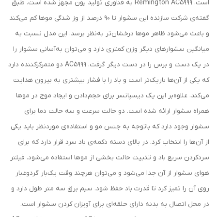
است. Remington AC5999 به فناوری تولید یون مجهز شده است. طبق
گفته‌ی شرکت سازنده این سشوار تا 90 درصد از وز شدگی موها کم می‌کند
و باعث می‌شود ظاهر موها درخشان‌تر به‌نظر برسد. این مدل نسبت به
میانگین سشوارهای دیگر وزن کمتری دارد و می‌توان به‌آسانی سشوار را
در یک دست و برس را در دست دیگر گرفت. AC5999 دو متمرکز‌کننده دارد
که یکی از آن‌ها باریک‌تر است و باد را با فشار بیشتری به بیرون هدایت
می‌کند. علاوه‌بر این یک دیسپانسر برای حجم‌دادن و ایجاد موج در موها
همراه سشوار ارائه شده است. دو حالت سرعت و سه حالت دما برای
سشوار وجود دارد که با‌توجه به جنس مو و استفاده‌ی موردنظر باید یکی
از آن‌ها را انتخاب کرد. در بالای دسته دکمه‌ی باد سرد قرار دارد که برای
سرد‌کردن سریع باد و تثبیت حالت بخشی از موها استفاده می‌شود. فیلتر
هوای سشوار از آن جدا می‌شود و می‌توان هرچند وقت یک‌بار گردوغبار
روی آن را تمیز کرد تا قدرت باد حفظ شود. سیم برق سه متر طول دارد و
در محل اتصال به بدنه دارای حلقه‌ای برای آویزان کردن سشوار است.