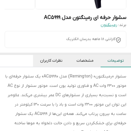
سشوار حرفه ای رمینگتون مدل AC5999
برند:
رمینگتون
گارانتی 18 ماهه بدرسان الکتریک
توضیحات
مشخصات
نظرات کاربران
سشوار «رمینگتون»‌ (Remington)‌ مدل «AC5999» یک سشوار حرفه‌ای با
موتور 2300 وات AC و فناوری تولید یون است. موتور سشوار از نوع AC
است و نسبت‌به بسیاری از سشوارهای DC عمر بیشتری می‌کند. علاوه‌بر
این توان این موتور 2300 وات است و باد را با سرعت 130 کیلومتر در
ساعت به بیرون پرتاب می‌کند. همه‌ی این‌ها از AC5999 یک سشوار
حرفه‌ای برای خشک‌کردن سریع و دادن حالت دلخواه به موها ساخته