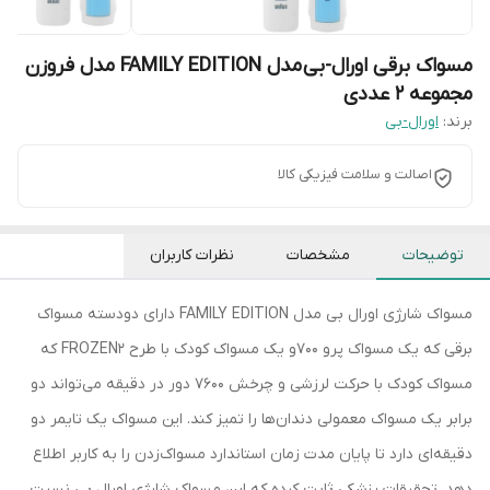
مسواک برقی اورال-بی مدل FAMILY EDITION مدل فروزن
مجموعه 2 عددی
برند:
اورال-بی
اصالت و سلامت فیزیکی کالا
توضیحات
مشخصات
نظرات کاربران
مسواک شارژی اورال بی مدل FAMILY EDITION دارای دودسته مسواک
برقی که یک مسواک پرو 700و یک مسواک کودک با طرح FROZEN2 که
مسواک کودک با حرکت لرزشی و چرخش 7600 دور در دقیقه می‌تواند دو
برابر یک مسواک معمولی دندان‌ها را تمیز کند. این مسواک یک تایمر دو
دقیقه‌ای دارد تا پایان مدت زمان استاندارد مسواک‌زدن را به کاربر اطلاع
دهد. تحقیقات پزشکی ثابت کرده که این مسواک شارژی اورال بی نسبت