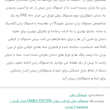
زدن به پایان رسیده است تا از مسواک زدن بیش از حد و آسیب رسیدن
به دندان‌ جلوگیری شود.مسواک برقی اورال-بی مدل PRO 700 به یک
متخصص مسواک زدن تبدیل شوید!!! در مقایسه با مسواک زدن کلاسیک
یا ساده، نتایج بهتری را به اثبات رسانده و پاکیزگی بهتری برای حفره
دندان و مابین آن ها را برای شما فراهم می کند. برس مسواک از الیافی
کاملاً ضد حساسیت ساخته شده و فناوری سه بعدی حرکتی برای از بین
بردن 100 درصد پلاک ها و جرم های دندان طراحی شده است. شما با خیالی
راحت تا بیش از یک هفته می توانید به مسواک زدن ادامه دهید بدون
اینکه از لحاظ شارژ مشکلی برای شما و مسواکتان پیش آید.ژ مشکلی
برای شما و مسواکتان پیش آید.
دسته‌بندی
:
مسواک برقی
برچسب‌ها :
مسواک برقی اورالبی مدل FAMILY EDITION مدل فروزن
مجموعه 2 عددی