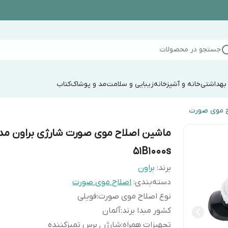
جستجو در محصولات
 بهداشتی
خانه و آشپزخانه
زیبایی و سلامت
مد و پوشاک
کتاب
ح موی صورت
ماشین اصلاح موی صورت شارژی براون مد
51B1000s
برند:
براون
دسته‌بندی
:
اصلاح موی صورت
نوع اصلاح موی صورت
:
فویلی
کشور مبدا برند
:
آلمان
تجهیزات همراه
:
شارژر , برس تمیزکننده