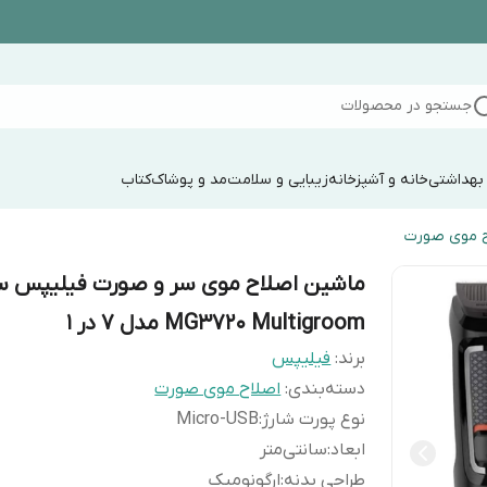
جستجو در محصولات
 بهداشتی
خانه و آشپزخانه
زیبایی و سلامت
مد و پوشاک
کتاب
ح موی صورت
ماشین اصلاح موی سر و صورت فیلیپس 
MG3720 Multigroom مدل 7 در 1
برند:
فیلیپس
دسته‌بندی
:
اصلاح موی صورت
نوع پورت شارژ
:
Micro-USB
ابعاد
:
سانتی‌متر
طراحی بدنه
:
ارگونومیک