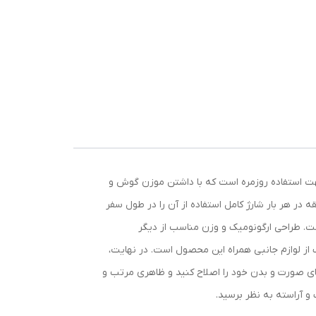
7 ابزار در یک بسته بندی با قیمتی مناسب جهت استفاده روزمره است که با داشتن موزن گوش و
بزار اصلاح موی سر و صورت دست شما را در اصلاح روزانه کاملا باز گذاشته است. با داشتن زمان شارژدهی مناسب 60 دقیقه در هر بار شارژ کامل استفاده از آن را در طول سفر
عدد) ، شانه اصلاح (5عدد) و کیف مخص.ص نگهداری است. طراحی ارگونومیک و وزن مناسب از دیگر
یش، 2 شانه ته ریش، شانه مو، موبر، شارژر و کیف از لوازم جانبی همراه این محصول است. در نهایت،
ی‌دهد تا به آسانی و با دقت بالا موهای صورت و بدن خود را اصلاح کنید و ظاهری مرتب و
و آراسته به نظر برسید.
نه اصلاح مو: