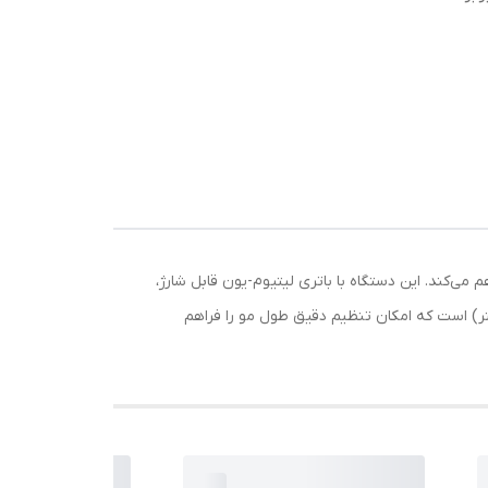
 مرطوب فراهم می‌کند. این دستگاه با باتری لیتیوم-یون قابل شارژ،
تا 90 دقیقه استفاده مداوم را ارائه می‌دهد. همچنین، دارای شانه دقیق با 12 طول تنظیمی (از 0.5 تا 9 میلی‌متر) است که امکان تنظیم دقیق طول مو را فراهم