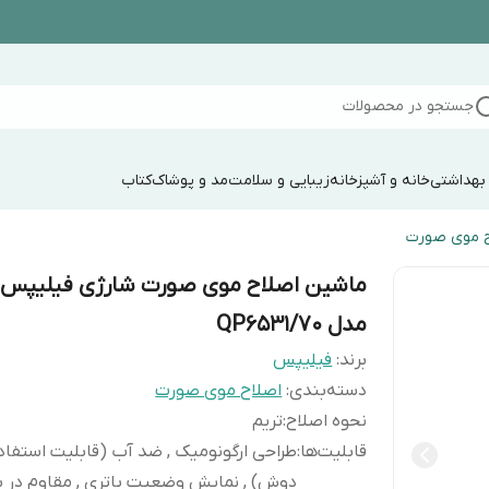
جستجو در محصولات
 بهداشتی
خانه و آشپزخانه
زیبایی و سلامت
مد و پوشاک
کتاب
ح موی صورت
ماشین اصلاح موی صورت شارژی فیلیپس
مدل QP6531/70
برند:
فیلیپس
دسته‌بندی
:
اصلاح موی صورت
نحوه اصلاح
:
تریم
قابلیت‌ها
:
طراحی ارگونومیک , ضد آب (قابلیت استفاده
دوش) , نمایش وضعیت باتری , مقاوم در برا