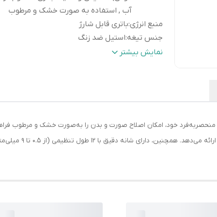
آب , استفاده به صورت خشک و مرطوب
منبع انرژی
:
باتری قابل شارژ
جنس تیغه
:
استیل ضد زنگ
وزن
:
227 گرم
نمایش بیشتر
اندازه اصلاح
:
0.2 میلی‌متر
مدت زمان شارژ
:
60 دقیقه
کشور مبدا برند
:
فیلیپین
مدت زمان استفاده پس از شارژ
:
90 دقیقه
تجهیزات همراه
:
شارژر , کابل شارژ USB
فیلیپس مدل OneBlade 6531، با طراحی منحصربه‌فرد خود، امکان اصلاح صورت و بدن را به‌صورت خشک و
نوع اصلاح
:
خط زن
پس از یک بار شارژ کامل، 
تعداد شانه
:
1 عدد
رنگ
:
مشکی