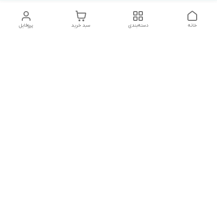
خانه
دسته‌بندی
سبد خرید
پروفایل
دسترسی سریع
تماس با ما
شکایات
درباره ما
قوانین و مقررات
سیاست حریم خصوصی
آدرس ایمیل
mrmandy.ir@gmail.com