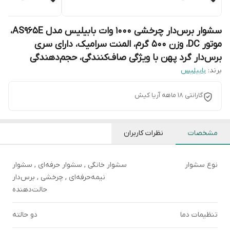
سشوار برس‌دار چرخشی 1000 وات بابیلیس مدل AS965E،
موتور DC، وزن 500 گرم، المنت سرامیک، دارای سری
برس‌دار گرد پهن با ویژگی صاف‌کنندگی، حجم‌دهندگی
برند:
بابیلیس
گارانتی 18 ماهه آریا کیش
مشخصات
نظرات کاربران
نوع سشوار
سشوار خانگی , سشوار حرفه‌ای , سشوار
نیمه‌حرفه‌ای , چرخشی , برس‌دار
حالت‌دهنده
تنظیمات دما
دو حالته