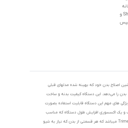
نه
ها - سری با طراحی ترکیبی تیغه های Shave و
لیپس
 دوش)
اصلاح های بدن مدلهای Norelco 3500 و BG5025 و Series 5000 در سال 2022 جدیدترین ماشین اصلاح بدن خود که بهینه شده مدلهای قبلی
کلیه نقاط بدن‌ را می‌دهد. این دستگاه کیفیت بدنه و ساخت
ی فوق العاده میباشد ، از دیگر ویژگی های مهم این دستگاه قابلیت استفاده بصورت
 استفاده نمود. همراه این دستگاه 3 عدد سری در سایزهای مختلف و یک اکسسوری افزایش طول دستگاه که مناسب
اصلاح موهای پشت ، کمر و شانه میباشد ارائه شده است و همچنین سری دستگاه به گونه ایی طراحی شده است که شامل Shave و Trime میباشد که هر قسمتی از بدن که نیاز به شیو