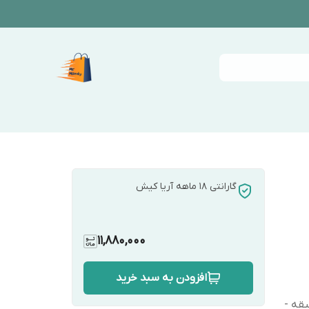
گارانتی 18 ماهه آریا کیش
11,880,000
افزودن به سبد خرید
قه ، زمان استفاده 60 دقیقه -