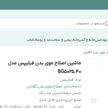
جستجو در محصولات
 بهداشتی
خانه و آشپزخانه
زیبایی و سلامت
مد و پوشاک
کتاب
 موی بدن آقایان
ماشین اصلاح موی بدن فیلیپس مدل
BG5025.40
برند:
فیلیپس
دسته‌بندی
:
اصلاح موی بدن آقایان
جنس تیغه
:
استیل ضد زنگ
منبع انرژی
:
باتری قابل شارژ
سایر
زمان شارژ 60 دقی