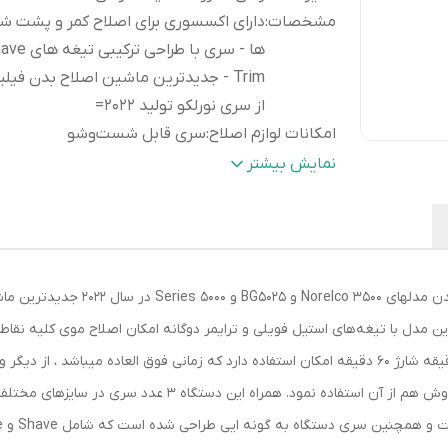
مشخصات
:
دارای اکسسوری برای اصلاح کمر و پشت شا
Trim - جدیدترین ماشین اصلاح بدن فی
از سری نورلکو تولید 2022=
امکانات لوازم اصلاح
:
سری قابل شست‌وشو
امکانات ابزار
:
دسته ارگونومیک
نمایش بیشتر
قابلیت‌های ابزار اصلاح
:
ضد آب (قابلیت استفاده زیر
رنگ
:
نقره ای
شرکت فیلیپس بعد از ارائه موفق ماشین 
یت بالاتری تولید کرد. این مدل با تیغه‌های استیل فویلی و ترایمر دوگانه امکان اصلاح موی 
بالایی دارد و از باطری قدرتمندی بهره میبرد که با 60 دقیقه شارژ 60 دقیقه امکان استفاده دارد که زمان
خشک و مرطوب میباشد که با خیال راحت میتوان زیر دوش هم از آن