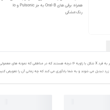
همراه
:
برقی های Oral-B به جز Pulsonic و io
رنگ
:
مشکی
سری مسواک Oral-B مدل PRO دارای برس های منحصر به فرد X شکل با زاویه 16 درجه هستند 
تبدیل می شوند و به شما یادآوری می کند که چه زمانی آن را تعویض کنید تا اثر تمیز 