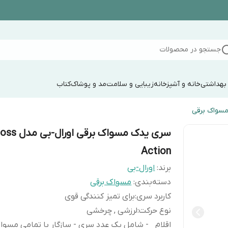
جستجو در محصولات
 بهداشتی
خانه و آشپزخانه
زیبایی و سلامت
مد و پوشاک
کتاب
سواک برقی
سری یدک مسواک برقی اورال
Action
برند:
اورال-بی
دسته‌بندی
:
مسواک برقی
کاربرد سری
:
برای تمیز کنندگی قوی
نوع حرکت
:
لرزشی , چرخشی
اقلام
- شامل یک عدد سری - سازگار با تمامی مسوا