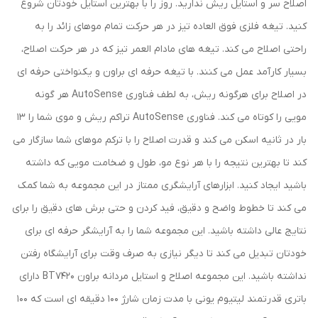
اصلاح سر و استایل ریش ندارید. روز را با بهترین استایل خودتان شروع
کنید. تیغه فلزی فوق العاده تیز در هر حرکت تمام موهای زائد را به
راحتی اصلاح می کند. تیغه های مادام العمر تیز که در هر حرکت اصلاح،
بسیار کارآمد عمل می کنند. با تیغه حرفه ای براون و یکنواختی حرفه ای
در اصلاح برای هرگونه ریش، به لطف فناوری AutoSense هر گونه
مویی را کوتاه می کند. فناوری AutoSense تراکم ریش و موی شما را 13
بار در ثانیه اسکن می کند و قدرت اصلاح را با ترکم موهای شما سازگار می
کند تا بهترین نتیجه را با هر نوع مو، طول و ضخامت مویی که داشته
باشید ایجاد کنید. ابزارهای آرایشگری ممتاز در این مجموعه به شما کمک
می کند تا خطوط واضح و دقیق، فید کردن و حتی برش های دقیق را برای
نتایج عالی داشته باشید. این مجموعه شما را به آرایشگر حرفه ای برای
خودتان تبدیل می کند تا دیگر نیازی به صرف وقت برای آرایشگاه رفتن
نداشته باشید. این مجموعه اصلاح و استایل مردانه براون BT7420 دارای
باتری قدرتمند لیتیوم یونی با مدت زمان شارژ 100 دقیقه ای است که 100