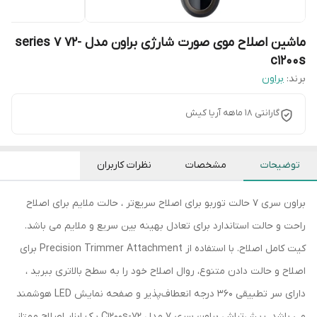
ماشین اصلاح موی صورت شارژی براون مدل series 7 72-
c1200s
برند:
براون
گارانتی 18 ماهه آریا کیش
توضیحات
مشخصات
نظرات کاربران
براون سری 7 حالت توربو برای اصلاح سریع‌تر ، حالت ملایم برای اصلاح
راحت و حالت استاندارد برای تعادل بهینه بین سریع و ملایم می باشد.
کیت کامل اصلاح. با استفاده از Precision Trimmer Attachment برای
اصلاح و حالت دادن متنوع، روال اصلاح خود را به سطح بالاتری ببرید ،
دارای سر تطبیقی ​​۳۶۰ درجه انعطاف‌پذیر و صفحه نمایش LED هوشمند
می باشد. ریش‌تراش براون سری 7 مدل 72-C1200s یک ابزار اصلاح ممتاز