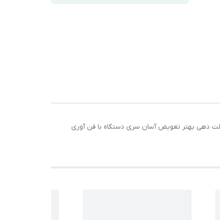
ز گره
حالت دادن و فر کردن مو 3 عدد لوازم جانبی برای کمک به حالت دهی بهتر تعویض آسان سری دستگاه با فن آوری