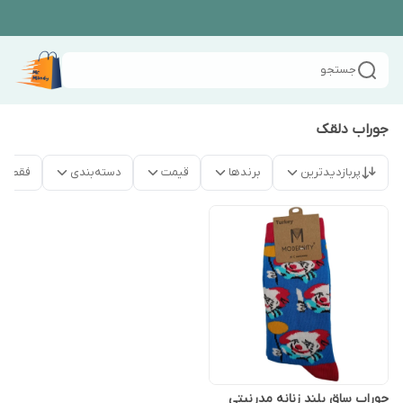
جستجو
جوراب دلقک
پربازدیدترین
برندها
قیمت
دسته‌بندی
فقط م
جوراب ساق بلند زنانه مدرنیتی