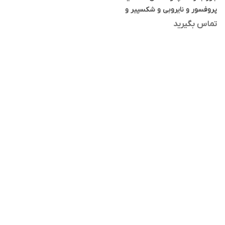
پروفسور و نایروبی و شکسپیر و
سالوادور دالی مجموعه 4 عددی
تماس بگیرید