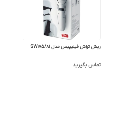
ریش تراش فیلیپیس مدل SW175/81
تماس بگیرید