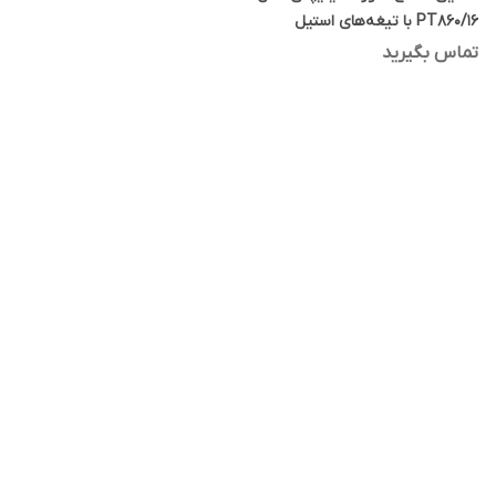
PT860/16 با تیغه‌های استیل
ضدزنگ، طراحی ارگونومیک، قابلیت
تماس بگیرید
استفاده خشک و مرطوب، باتری
لیتیوم‌یون با شارژ 60 دقیقه و
نمایشگر میزان شارژ و سری
قابل‌شستشو