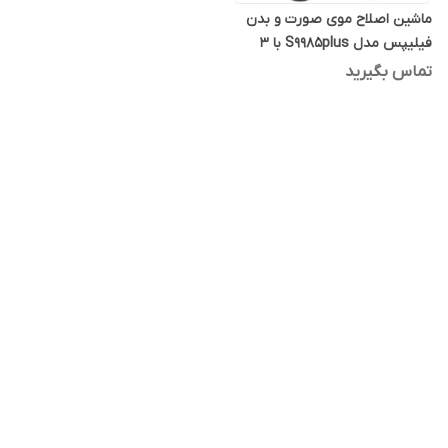
ماشین اصلاح موی صورت و بدن
فیلیپس مدل S9985plus با 3
تیغه چرخشی، ضد آب، باتری 1200
تماس بگیرید
میلی‌آمپر ساعت، فناوری SkinIQ،
صفحه نمایش دیجیتال، قفل
مسافرتی و ماشین خط زن وان
بلید مخصوص پوست حساس