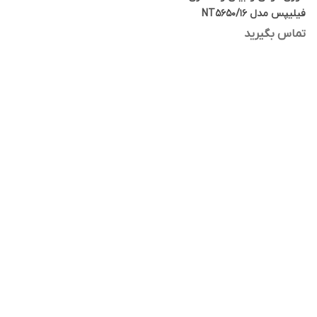
فیلیپس مدل NT5650/16
تماس بگیرید